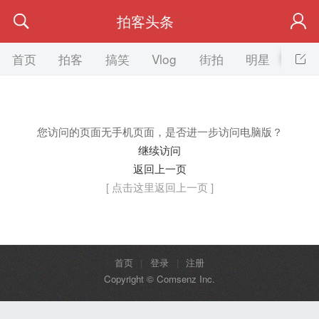
拍客头条
首页
拍客
搞笑
Vlog
街拍
明星
美女
您访问的页面无手机页面，是否进一步访问电脑版？
继续访问
返回上一页
[ 点击这里返回上一页 ]
首页
|
登录
|
注册
Copyright © Comsenz Inc.