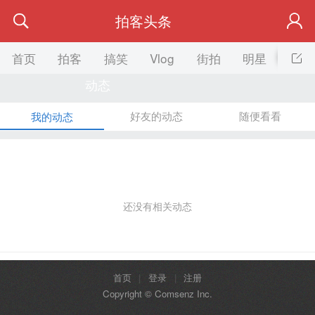
拍客头条
首页
拍客
搞笑
Vlog
街拍
明星
美女
动态
好友的动态
随便看看
我的动态
还没有相关动态
首页
|
登录
|
注册
Copyright © Comsenz Inc.