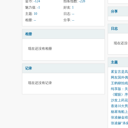
金币:
-124
拍客指数:
-228
魅力值:
-1
好友:
1
分享
主题:
10
日志:
--
相册:
--
分享:
--
日志
相册
现在还没
现在还没有相册
主题
记录
雾妄言是高
网友国外偶
现在还没有记录
王鹤棣拍戏
纯享版：关
《耀眼》序
沙发上药花
香港10大
杨幂海船上
张凌赫金靖
张凌赫“杀