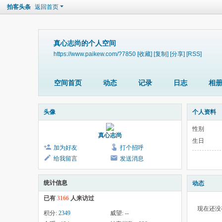
拍客头条
返回首页
真心志尚的个人空间
https://www.paikew.com/?7850
[收藏]
[复制]
[分享]
[RSS]
空间首页
动态
记录
日志
相
头像
个人资料
性别
真心志尚
生日
加为好友
打个招呼
给我留言
发送消息
统计信息
动态
已有
3166
人来访过
现在还没
积分:
2349
威望:
--