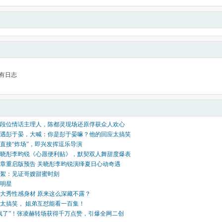
有日志
段位情话主理人，陈都灵现场还原俘获众人欢心
遇彭于晏，大喊：你是彭于晏嘛？他的回应太搞笑
直接“炸场”，即兴发挥逗乐导演
晓彤李昀锐《心愿便利贴》，默契双人舞甜度爆表
章重启版预告 关晓彤李昀锐演绎夏日心动奇遇
絮：见证哥嫂甜蜜时刻
男明星
大秀性感身材 原来这么深藏不露？
太搞笑， 姐弟互怼能看一百集！
疯了”！张凌赫转场获得千万点赞，引爆全网二创