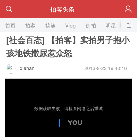
拍客头条
首页
拍客
搞笑
Vlog
街拍
明星
美女
[社会百态] 【拍客】实拍男子抱小
孩地铁撒尿惹众怒
xiehan
2013-8-23 19:40:16