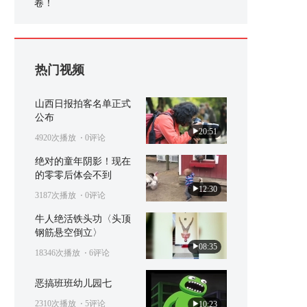
卷！
热门视频
山西日报拍客名单正式
公布
20:51
4920次播放
⋅ 0评论
绝对的童年阴影！现在
的零零后体会不到
12:30
3187次播放
⋅ 0评论
牛人绝活铁头功〈头顶
钢筋悬空倒立〉
08:35
18346次播放
⋅ 6评论
恶搞班班幼儿园七
2310次播放
⋅ 5评论
10:23