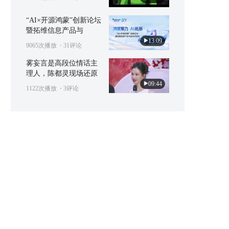
“AI×开源鸿蒙”创新论坛
暨拓维信息产品与
13:09
9065次播放
⋅ 31评论
雾妄言是高段位情话主
理人，陈都灵现场还原
09:44
1122次播放
⋅ 3评论