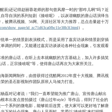
纪醒辰)还记得赵丽蓉老师的那句曾风靡一时的“那咋儿咧”吗？近
轻人自导自演的系列短剧《揍啥呢》，以诙谐幽默的唐山话演绎当
，被腾讯视频、56网、天涯社区等大力推荐，总点击量超十万
.com/show_page/id_zc71d63ca0fbc11e38b3f.html
）。
单一的情景剧表演模式，而是采用了嘉宾访谈和情景剧穿插
过单调的同时，又能通过嘉宾访谈谈论各种社会现象，引发观看
的唐山话，在听上去本就幽默的方言基础上，加入许多搞笑
唐山话，正宗揍啥呢”等，使得唐山话再次为大家所关注。
新闻网制作，由曾获得过优酷网2012年度十大视频、腾讯视
多殊荣的圣石影视制作团队原班人马倾力打造。
磊对记者说：“我们一直希望能为推广唐山、宣传唐山献出
根本出发点曾拍摄过《唐山过年style》等作品，得到了社会的
做一个系列的微电影，能够前后连贯，使大家可以更好地了解唐
当下的社会现象。唐山人见面时，常爱以‘揍啥呢’来打招呼，