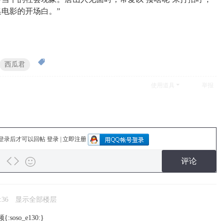
电影的开场白。”
西瓜君
使用道具
举报
登录后才可以回帖
登录
|
立即注册
评论
:36
显示全部楼层
so_e130:}