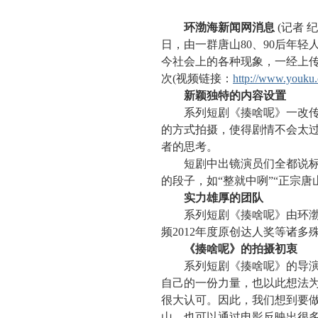
环渤海新闻网消息
(记者 
日，由一群唐山80、90后年
今社会上的各种现象，一经上传
次(视频链接：
http://www.youku
新颖独特的内容设置
系列短剧《揍啥呢》一改传统
的方式拍摄，使得剧情不会太
者的思考。
短剧中出镜演员们全都说标准
的段子，如“整就中咧”“正宗
实力雄厚的团队
系列短剧《揍啥呢》由环渤海
频2012年度原创达人奖等诸
《揍啥呢》的拍摄初衷
系列短剧《揍啥呢》的导演杨
自己的一份力量，也以此想法为
很大认可。因此，我们想到要
山，也可以通过电影反映出很多