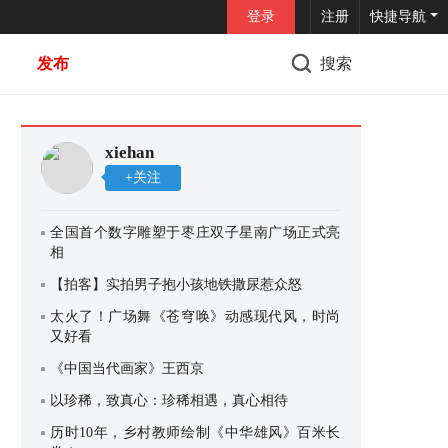
登录
注册
快捷导航
发布
搜索
xiehan
+关注
全国首个数字雕塑于枣庄双子星南广场正式亮
相
【拍客】实拍男子抱小孩地铁撒尿惹众怒
太火了！广场舞《苍穹唤》动感现代风，时尚
又好看
《中国当代画家》王西京
以珍稀，致真心：珍稀相遇，真心相待
历时10年，乡村教师绘制《中华雄风》百米长