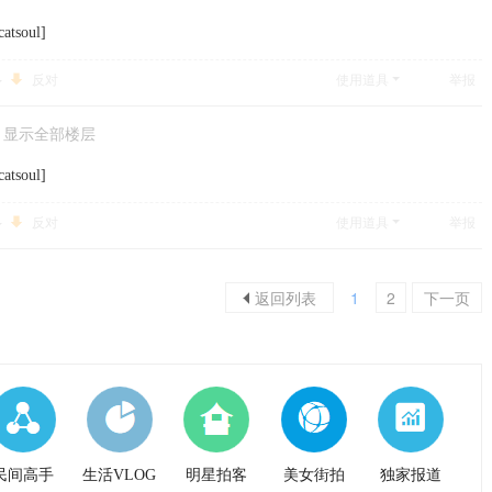
atsoul]
反对
使用道具
举报
显示全部楼层
atsoul]
反对
使用道具
举报
返回列表
1
2
下一页
民间高手
生活VLOG
明星拍客
美女街拍
独家报道