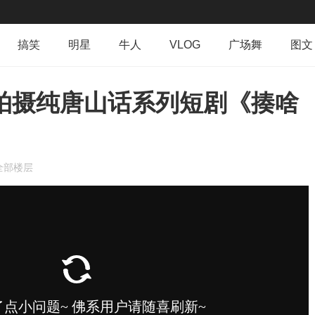
搞笑
明星
牛人
VLOG
广场舞
图文
群组
导读
排行榜
专辑
日志
相册
后拍摄纯唐山话系列短剧《揍啥
全部楼层