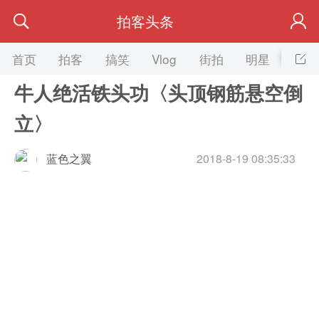
拍客头条
首页
拍客
搞笑
Vlog
街拍
明星
美女
牛人绝活铁头功〈头顶钢筋悬空倒
立〉
蓝色之翼
2018-8-19 08:35:33