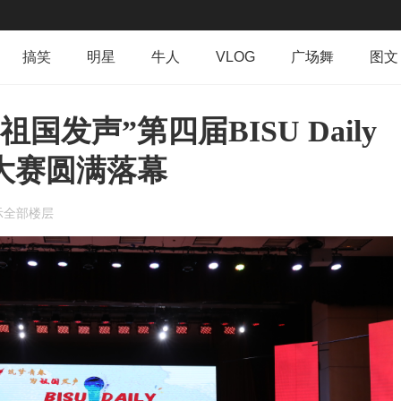
搞笑
明星
牛人
VLOG
广场舞
图文
群组
导读
排行榜
专辑
日志
相册
国发声”第四届BISU Daily
大赛圆满落幕
示全部楼层