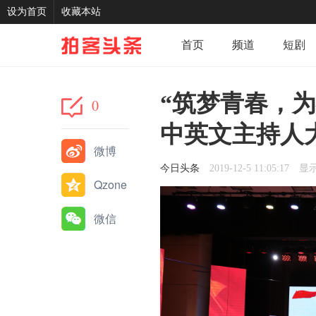
设为首页
收藏本站
首页
频道
短剧
记录
我的
分享
“筑梦青春，为祖
0
中英文主持人
微博
今日头条
2019-12-5 11:05:17
显
Qzone
微信