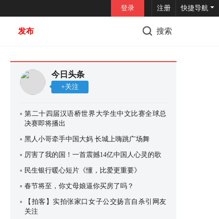
登录
注册
快捷导航
发布
搜索
今日头条
+关注
第二十四届汉语桥世界大学生中文比赛全球总
决赛即将播出
黑人小哥牵手中国大妈 长城上嗨跳广场舞
厉害了我的国！一首震撼14亿中国人心灵的歌
民生银行暖心短片《懂，比爱更重要》
春节将至，你丈母娘逼你买房了吗？
【拍客】实拍张家口女子公交扬言自杀引网友
关注