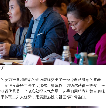
老师
心的赛前准备和精彩的现场表现交出了一份令自己满意的答卷。
庆、纪润良获得二等奖，娜尔、曾婉仪、纳德尔获得三等奖，张
娇获得优秀奖，全晓庆获得人气之星。选手们用精彩的舞台表现
平体现二外人优势，用满腔热忱向祖国“声”情告白。