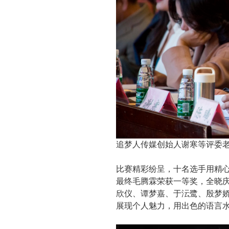
追梦人传媒创始人谢寒等评委
比赛精彩纷呈，十名选手用精
最终毛腾霖荣获一等奖，全晓
欣仪、谭梦嘉、于沄鹭、殷梦
展现个人魅力，用出色的语言水