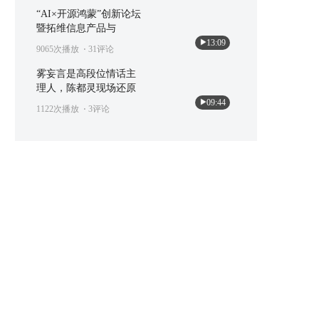
“AI×开源鸿蒙”创新论坛
暨拓维信息产品与
13:09
9065次播放
⋅ 31评论
雾妄言是高段位情话主
理人，陈都灵现场还原
09:44
1122次播放
⋅ 3评论