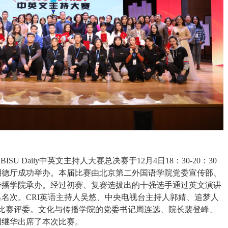
U Daily中英文主持人大赛总决赛于12月4日18：30-20：30
明德厅成功举办。本届比赛由北京第二外国语学院党委宣传部、
传播学院承办。经过初赛、复赛选拔出的十强选手通过英文演讲
名次。CRI英语主持人吴悠、中央电视台主持人郭婧、追梦人
任比赛评委。文化与传播学院的党委书记周连选、院长裴登峰、
胡继华出席了本次比赛。