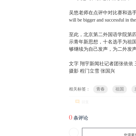
吴悠老师在点评中对比赛和选手寄予了殷切希望：
will be bigger and successful in t
至此，北京第二外国语学院第四届
示青年新思想，十名选手为祖
够继续为自己发声，为二外发
文字 翔宇新闻社记者团张依依 
摄影 程门立雪 张国兴
相关标签：
青春
祖国
回复
0
条评论
您需要