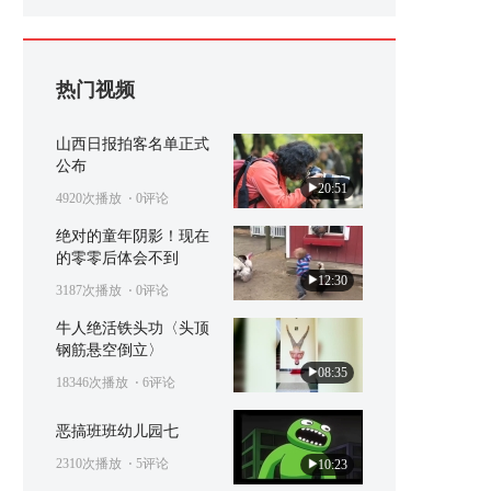
热门视频
山西日报拍客名单正式
公布
20:51
4920次播放
⋅ 0评论
绝对的童年阴影！现在
的零零后体会不到
12:30
3187次播放
⋅ 0评论
牛人绝活铁头功〈头顶
钢筋悬空倒立〉
08:35
18346次播放
⋅ 6评论
恶搞班班幼儿园七
2310次播放
⋅ 5评论
10:23