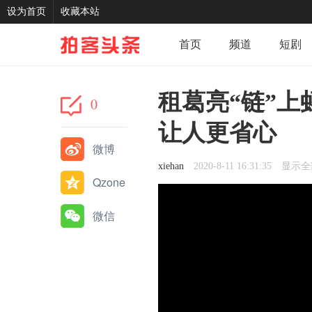
设为首页
收藏本站
首页
频道
短剧
记录
我的
分享
租葛亮“链”
0
让人更省心
微博
xiehan
2020-8-11 16:31:35
显示全
Qzone
微信