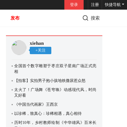
登录
注册
快捷导航
发布
搜索
xiehan
+关注
全国首个数字雕塑于枣庄双子星南广场正式亮
相
【拍客】实拍男子抱小孩地铁撒尿惹众怒
太火了！广场舞《苍穹唤》动感现代风，时尚
又好看
《中国当代画家》王西京
以珍稀，致真心：珍稀相遇，真心相待
历时10年，乡村教师绘制《中华雄风》百米长