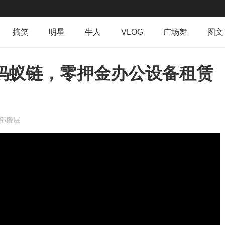
搞笑
明星
牛人
VLOG
广场舞
图文
群组
导读
排行榜
专辑
日志
相册
上蚂蚁链，零押金办公设备租赁
部楼层