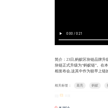
简介：
23日,蚂蚁区块链品牌
块链正式升级为“蚂蚁链”。
在本
相发布会,这其中作为较早上链
相关标签：
葛亮
蚂蚁
回复
0