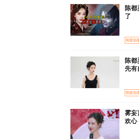
陈都
了
明星拍
陈都
先有
明星拍
雾妄
欢心