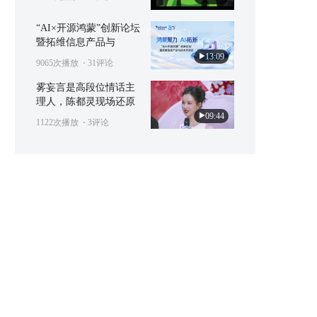
“AI×开源鸿蒙”创新论坛
暨拓维信息产品与
13:09
9065次播放
⋅ 31评论
雾妄言是高段位情话主
理人，陈都灵现场还原
09:44
1122次播放
⋅ 3评论