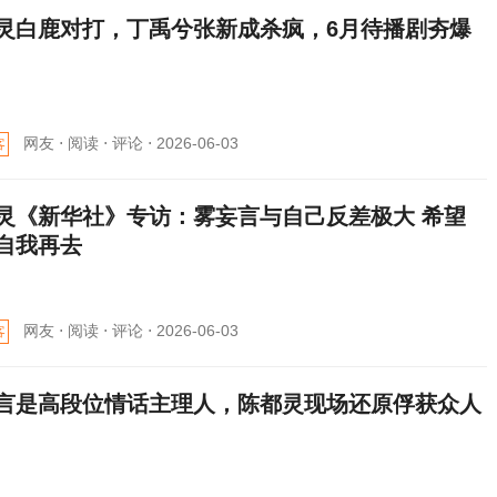
灵白鹿对打，丁禹兮张新成杀疯，6月待播剧夯爆
网友 ⋅
阅读 ⋅
评论 ⋅
2026-06-03
客
灵《新华社》专访：雾妄言与自己反差极大 希望
自我再去
网友 ⋅
阅读 ⋅
评论 ⋅
2026-06-03
客
言是高段位情话主理人，陈都灵现场还原俘获众人