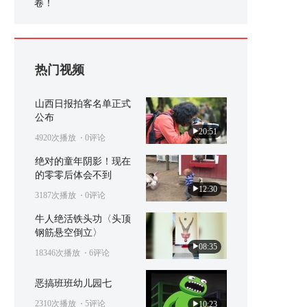
卷！
热门视频
山西日报拍客名单正式
公布
20:51
4920次播放
⋅ 0评论
绝对的童年阴影！现在
的零零后体会不到
12:30
3187次播放
⋅ 0评论
牛人绝活铁头功〈头顶
钢筋悬空倒立〉
08:35
18346次播放
⋅ 6评论
恶搞班班幼儿园七
2310次播放
⋅ 5评论
10:23