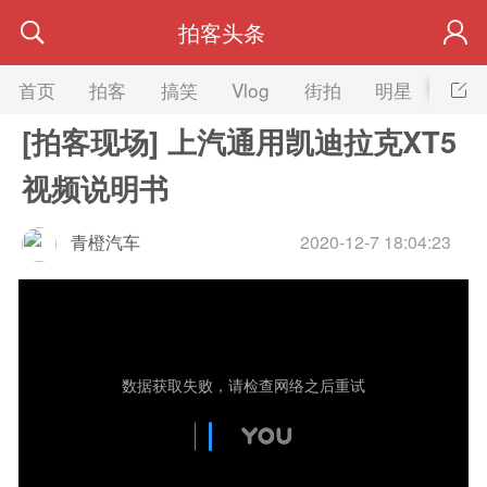
拍客头条
首页
拍客
搞笑
Vlog
街拍
明星
美女
[拍客现场] 上汽通用凯迪拉克XT5
视频说明书
青橙汽车
2020-12-7 18:04:23