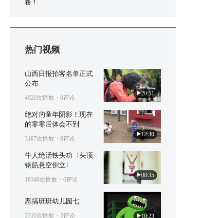
卷！
热门视频
山西日报拍客名单正式
公布
20:51
4920次播放
⋅ 0评论
绝对的童年阴影！现在
的零零后体会不到
12:30
3187次播放
⋅ 0评论
牛人绝活铁头功〈头顶
钢筋悬空倒立〉
08:35
18346次播放
⋅ 6评论
恶搞班班幼儿园七
2310次播放
⋅ 5评论
10:23