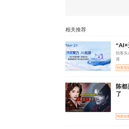
相关推荐
“A
拍客头
请
拍客现
陈都
了
明星拍