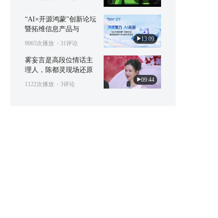
“AI×开源鸿蒙”创新论坛
暨拓维信息产品与
13:09
9065次播放
⋅ 31评论
雾妄言是高段位情话主
理人，陈都灵现场还原
09:44
1122次播放
⋅ 3评论