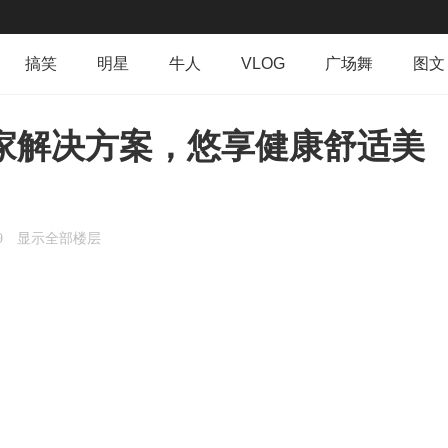
搞笑
明星
牛人
VLOG
广场舞
图文
群组
导读
排行榜
专辑
日志
相册
家解决方案，悠享健康舒适美
9
显示全部楼层