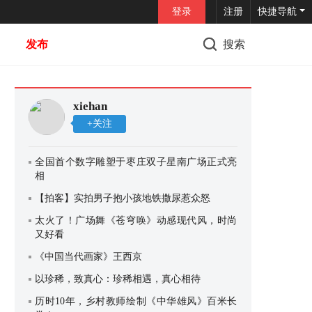
登录
注册
快捷导航
发布
搜索
xiehan
+关注
全国首个数字雕塑于枣庄双子星南广场正式亮
相
【拍客】实拍男子抱小孩地铁撒尿惹众怒
太火了！广场舞《苍穹唤》动感现代风，时尚
又好看
《中国当代画家》王西京
以珍稀，致真心：珍稀相遇，真心相待
历时10年，乡村教师绘制《中华雄风》百米长