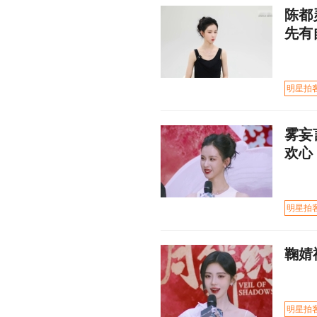
陈都
先有
明星拍
雾妄
欢心
明星拍
鞠婧
明星拍