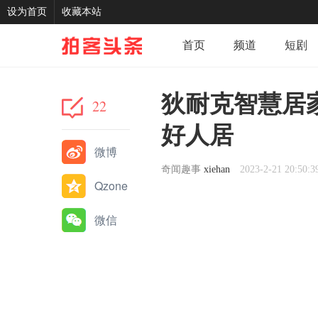
设为首页
收藏本站
首页
频道
短剧
记录
我的
分享
狄耐克智慧居
22
好人居
微博
奇闻趣事
xiehan
2023-2-21 20:50:3
Qzone
微信