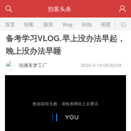
拍客头条
首页
拍客
搞笑
Vlog
街拍
明星
美女
备考学习VLOG.早上没办法早起，
晚上没办法早睡
锐播客梦工厂
2025-4-10 09:32:04