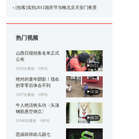
[拍客]实拍2011国庆节当晚北京天安门夜景
热门视频
山西日报拍客名单正式
公布
20:51
4920次播放
⋅ 0评论
绝对的童年阴影！现在
的零零后体会不到
12:30
3187次播放
⋅ 0评论
牛人绝活铁头功〈头顶
钢筋悬空倒立〉
08:35
18346次播放
⋅ 6评论
恶搞班班幼儿园七