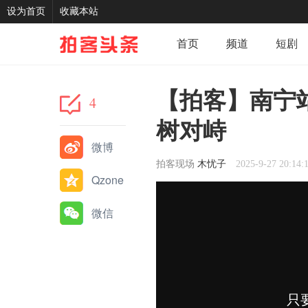
设为首页
收藏本站
首页
频道
短剧
记录
我的
分享
【拍客】南宁站
4
树对峙
微博
拍客现场
木忧子
2025-9-27 20:14:
Qzone
微信