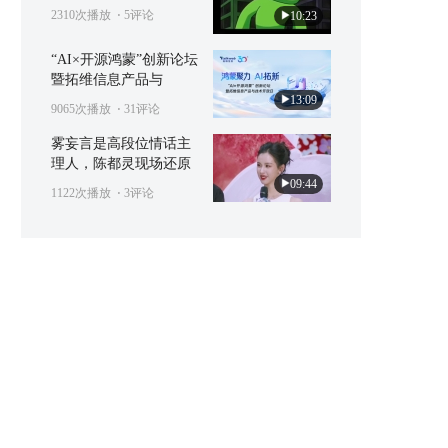
2310次播放
⋅ 5评论
10:23
“AI×开源鸿蒙”创新论坛
暨拓维信息产品与
13:09
9065次播放
⋅ 31评论
雾妄言是高段位情话主
理人，陈都灵现场还原
09:44
1122次播放
⋅ 3评论