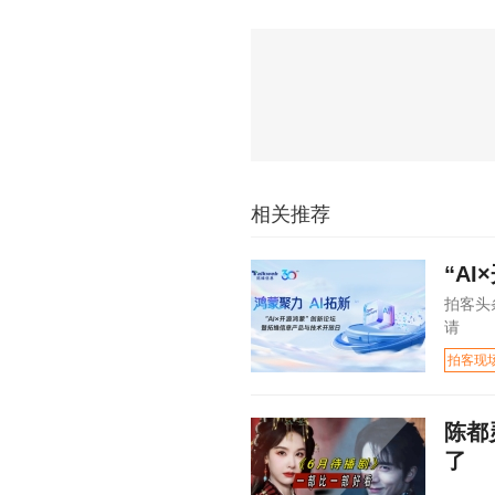
相关推荐
“A
拍客头
请
拍客现
陈都
了