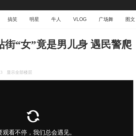
搞笑
明星
牛人
VLOG
广场舞
图文
群组
导读
排行榜
专辑
日志
相册
街“女”竟是男儿身 遇民警爬
13
显示全部楼层