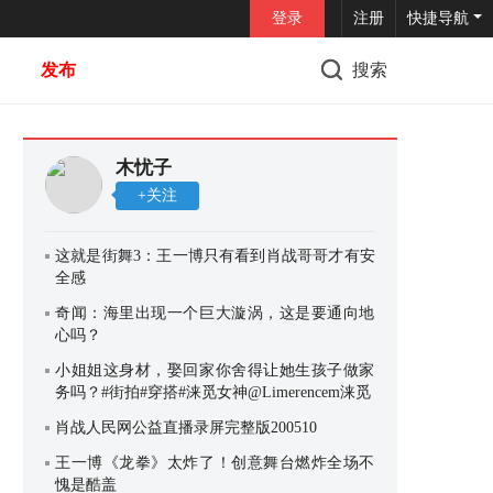
登录
注册
快捷导航
发布
搜索
木忧子
+关注
这就是街舞3：王一博只有看到肖战哥哥才有安
全感
奇闻：海里出现一个巨大漩涡，这是要通向地
心吗？
小姐姐这身材，娶回家你舍得让她生孩子做家
务吗？#街拍#穿搭#涞觅女神@Limerencem涞觅
肖战人民网公益直播录屏完整版200510
王一博《龙拳》太炸了！创意舞台燃炸全场不
愧是酷盖