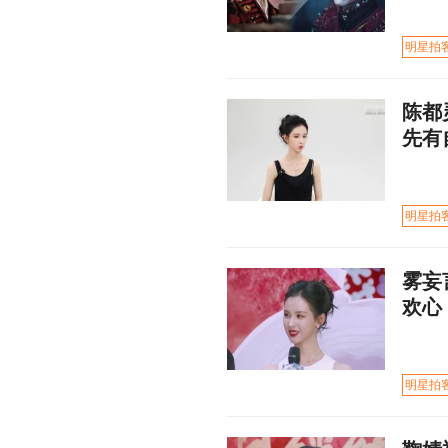
明星拍
陈都
先有
明星拍
雾妄
欢心
明星拍