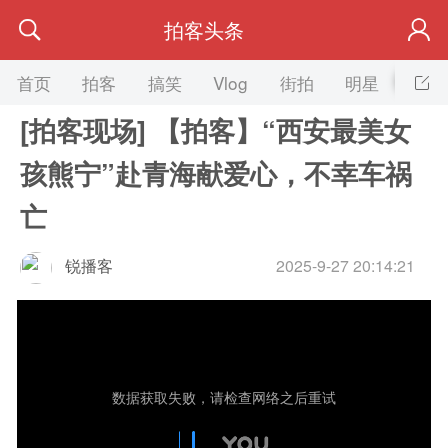
拍客头条
首页
拍客
搞笑
Vlog
街拍
明星
美女
[拍客现场] 【拍客】“西安最美女
孩熊宁”赴青海献爱心，不幸车祸
亡
锐播客
2025-9-27 20:14:21