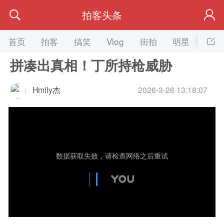
拍客头条
首页
拍客
搞笑
Vlog
街拍
明星
美女
拼凑出真相！丁所持枪威胁
Hmily杰
2026-3-26 13:18:07