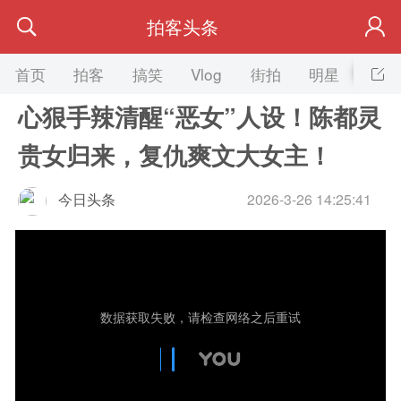
拍客头条
首页
拍客
搞笑
Vlog
街拍
明星
美女
心狠手辣清醒“恶女”人设！陈都灵
贵女归来，复仇爽文大女主！
今日头条
2026-3-26 14:25:41