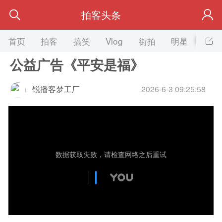
拍客头条
首页
拍客
搞笑
Vlog
街拍
明星
美女
公益广告《平安是福》
锐播客梦工厂
2026-6-3 09:25:58