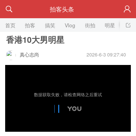
拍客头条
首页
拍客
搞笑
Vlog
街拍
明星
美女
香港10大男明星
真心志尚
2026-6-3 09:27:40