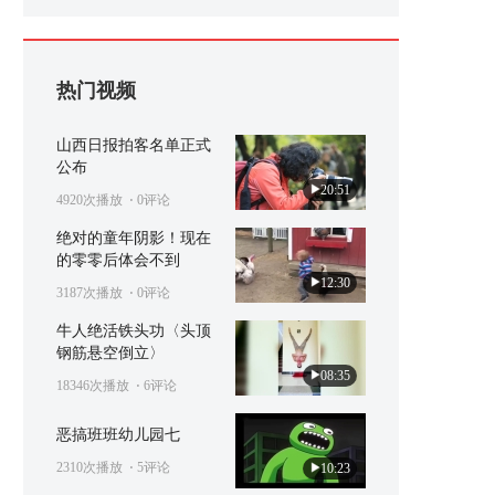
热门视频
山西日报拍客名单正式
公布
20:51
4920次播放
⋅ 0评论
绝对的童年阴影！现在
的零零后体会不到
12:30
3187次播放
⋅ 0评论
牛人绝活铁头功〈头顶
钢筋悬空倒立〉
08:35
18346次播放
⋅ 6评论
恶搞班班幼儿园七
2310次播放
⋅ 5评论
10:23