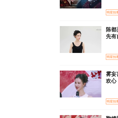
明星拍
陈都
先有
明星拍
雾妄
欢心
明星拍