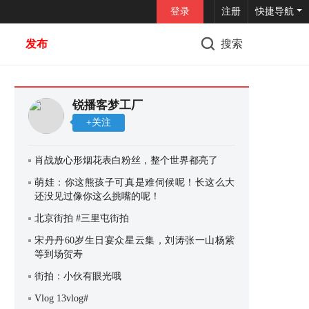
登录
注册
快捷导航
发布
搜索
锐播客梦工厂
+关注
肖战放心形烟花表白粉丝，整个世界都亮了
萌娃：你这熊孩子可真是难伺候呢！长这么大
还没见过像你这么挑嘴的呢！
北京街拍 #三里屯街拍
宋丹丹60岁生日宴众星云集，刘涛张一山杨紫
等到场贺寿
街拍：小伙有眼光哦
Vlog 13vlog#