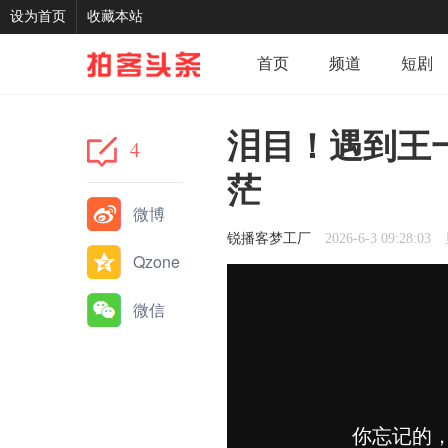
设为首页
收藏本站
首页
频道
短剧
记录
我的
分享
泪目！遇到王
4
茫
微博
锐播客梦工厂
2026-6-3 09:28:03
Qzone
微信