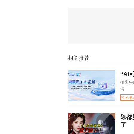
相关推荐
“A
拍客头
请
拍客现
陈都
了