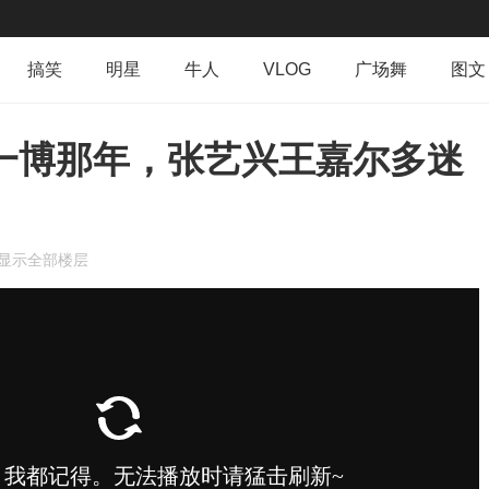
搞笑
明星
牛人
VLOG
广场舞
图文
群组
导读
排行榜
专辑
日志
相册
一博那年，张艺兴王嘉尔多迷
显示全部楼层