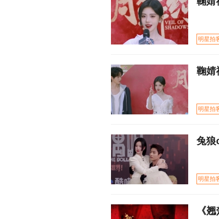
鞠婧
明星拍
鞠婧
明星拍
兔狼
明星拍
《翘