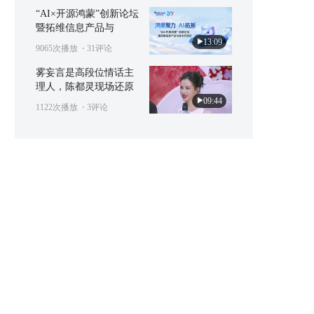
“AI×开源鸿蒙”创新论坛
暨拓维信息产品与
13:09
9065次播放
⋅ 31评论
雾妄言是高段位情话主
理人，陈都灵现场还原
09:44
1122次播放
⋅ 3评论