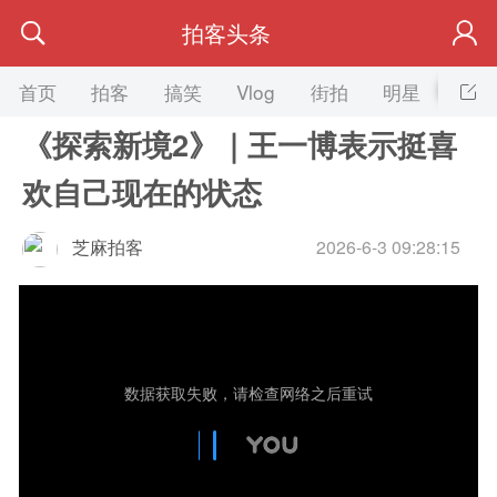
拍客头条
首页
拍客
搞笑
Vlog
街拍
明星
美女
《探索新境2》｜王一博表示挺喜
欢自己现在的状态
芝麻拍客
2026-6-3 09:28:15