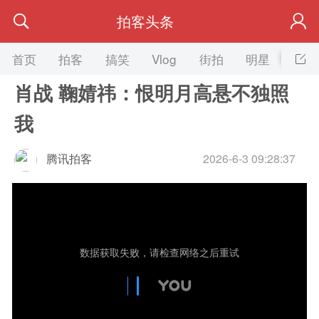
拍客头条
首页
拍客
搞笑
Vlog
街拍
明星
美女
肖战 鞠婧祎：恨明月高悬不独照
我
腾讯拍客
2026-6-3 09:28:37