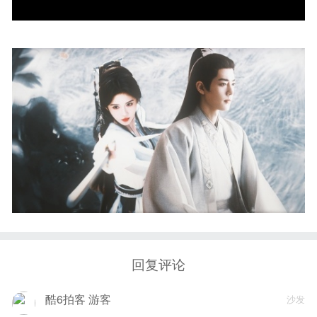
回复评论
酷6拍客 游客
沙发