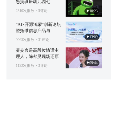
恶搞班班幼儿园七
2310次播放
⋅ 5评论
10:23
“AI×开源鸿蒙”创新论坛
暨拓维信息产品与
13:09
9065次播放
⋅ 31评论
雾妄言是高段位情话主
理人，陈都灵现场还原
09:44
1122次播放
⋅ 3评论