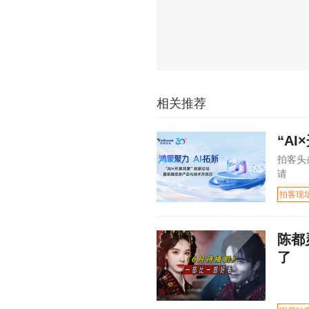
相关推荐
“A
拍客头
请
拍客现
陈都
了