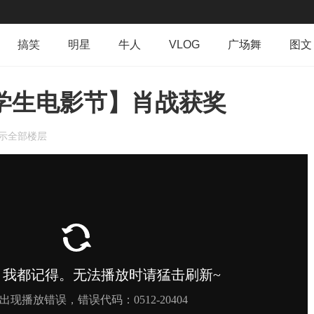
搞笑
明星
牛人
VLOG
广场舞
图文
群组
导读
排行榜
专辑
日志
相册
大学生电影节】肖战获奖
示全部楼层