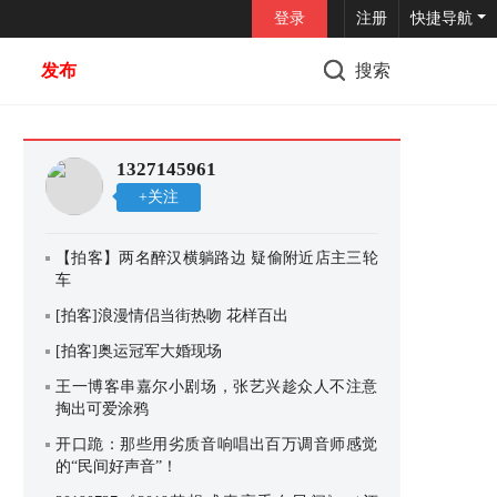
登录
注册
快捷导航
发布
搜索
1327145961
+关注
【拍客】两名醉汉横躺路边 疑偷附近店主三轮
车
[拍客]浪漫情侣当街热吻 花样百出
[拍客]奥运冠军大婚现场
王一博客串嘉尔小剧场，张艺兴趁众人不注意
掏出可爱涂鸦
开口跪：那些用劣质音响唱出百万调音师感觉
的“民间好声音”！