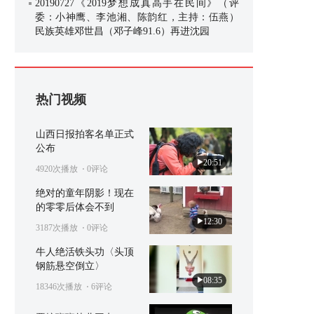
20190727《2019梦想成真高手在民间》（评
委：小神鹰、李池湘、陈韵红，主持：伍燕）
民族英雄邓世昌（邓子峰91.6）再进沈园
热门视频
山西日报拍客名单正式
公布
20:51
4920次播放
⋅ 0评论
绝对的童年阴影！现在
的零零后体会不到
12:30
3187次播放
⋅ 0评论
牛人绝活铁头功〈头顶
钢筋悬空倒立〉
08:35
18346次播放
⋅ 6评论