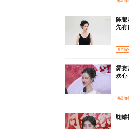
明星拍
陈都
先有
明星拍
雾妄
欢心
明星拍
鞠婧