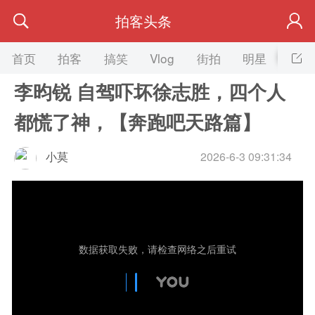
拍客头条
首页
拍客
搞笑
Vlog
街拍
明星
美女
李昀锐 自驾吓坏徐志胜，四个人
都慌了神，【奔跑吧天路篇】
小莫
2026-6-3 09:31:34