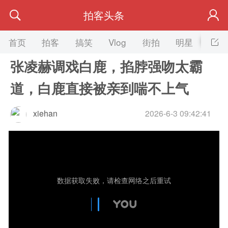
拍客头条
首页
拍客
搞笑
Vlog
街拍
明星
美女
张凌赫调戏白鹿，掐脖强吻太霸
道，白鹿直接被亲到喘不上气
xiehan
2026-6-3 09:42:41