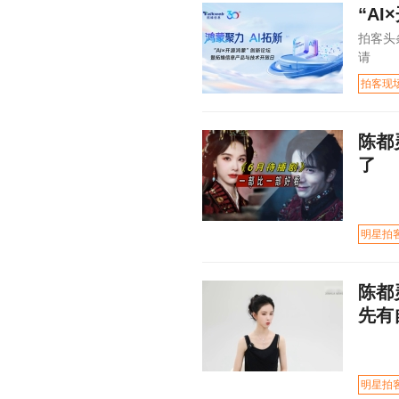
“A
拍客头
请
拍客现
陈都
了
明星拍
陈都
先有
明星拍