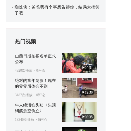
蜘蛛侠：爸爸我有个事想告诉你，结局太搞笑
了吧
热门视频
山西日报拍客名单正式
公布
20:51
4920次播放
⋅ 0评论
绝对的童年阴影！现在
的零零后体会不到
12:30
3187次播放
⋅ 0评论
牛人绝活铁头功〈头顶
钢筋悬空倒立〉
08:35
18346次播放
⋅ 6评论