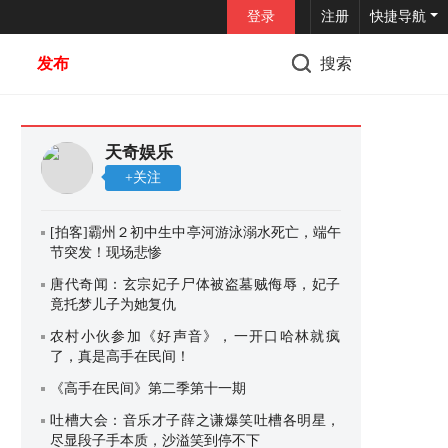
登录
注册
快捷导航
发布
搜索
天奇娱乐
+关注
[拍客]霸州２初中生中亭河游泳溺水死亡，端午
节突发！现场悲惨
唐代奇闻：玄宗妃子尸体被盗墓贼侮辱，妃子
竟托梦儿子为她复仇
农村小伙参加《好声音》，一开口哈林就疯
了，真是高手在民间！
《高手在民间》第二季第十一期
吐槽大会：音乐才子薛之谦爆笑吐槽各明星，
尽显段子手本质，沙溢笑到停不下