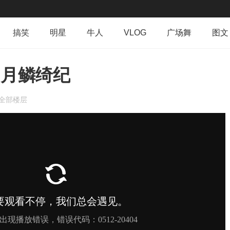
搞笑
明星
牛人
VLOG
广场舞
图文
群组
导读
排行榜
专辑
日志
相册
 月鳞绮纪
全部楼层