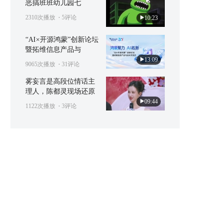
恶搞班班幼儿园七
2310次播放
⋅ 5评论
10:23
“AI×开源鸿蒙”创新论坛
暨拓维信息产品与
13:09
9065次播放
⋅ 31评论
雾妄言是高段位情话主
理人，陈都灵现场还原
09:44
1122次播放
⋅ 3评论