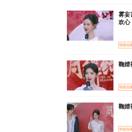
雾妄
欢心
明星拍
鞠婧
明星拍
鞠婧
明星拍