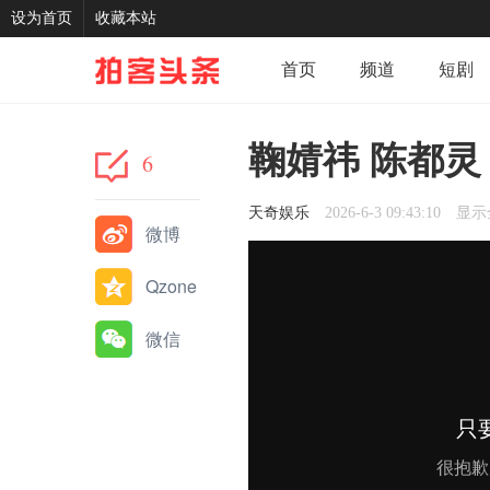
设为首页
收藏本站
首页
频道
短剧
记录
我的
分享
鞠婧祎 陈都灵
6
天奇娱乐
2026-6-3 09:43:10
显示
微博
Qzone
微信