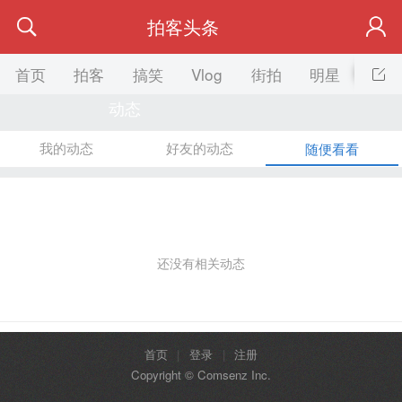
拍客头条
首页
拍客
搞笑
Vlog
街拍
明星
美女
动态
我的动态
好友的动态
随便看看
还没有相关动态
首页
|
登录
|
注册
Copyright © Comsenz Inc.