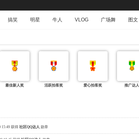
搞笑
明星
牛人
VLOG
广场舞
图文
群组
导读
排行榜
专辑
日志
相册
最佳新人奖
活跃拍客奖
爱心拍客奖
推广达
0 15:49 获得
社区QQ达人
勋章