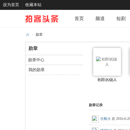
设为首页
收藏本站
首页
频道
短剧
›
勋章
记录
我的
分享
拍
勋章
客
头
勋章中心
条
我的勋章
社区QQ达人
勋章记录
任毅火
在 2016-6-2