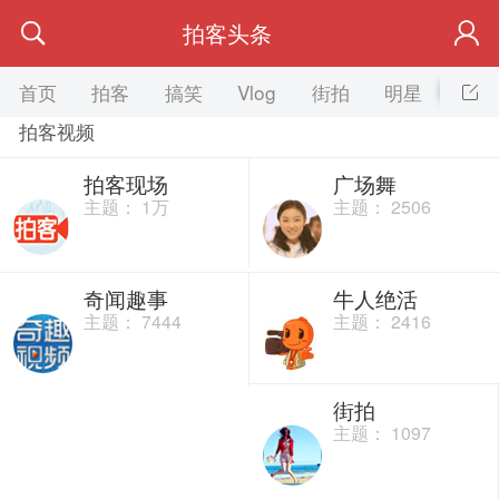
拍客头条
首页
拍客
搞笑
Vlog
街拍
明星
美女
拍客视频
拍客现场
广场舞
主题：
1万
主题： 2506
奇闻趣事
牛人绝活
主题： 7444
主题： 2416
街拍
主题： 1097