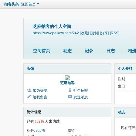
拍客头条
返回首页
芝麻拍客的个人空间
https://www.paikew.com/?42
[收藏]
[复制]
[分享]
[RSS]
空间首页
动态
记录
日志
相
头像
个人资料
性别
芝麻拍客
生日
加为好友
打个招呼
给我留言
发送消息
统计信息
动态
已有
15216
人来访过
现在还没
积分:
35576
威望:
--