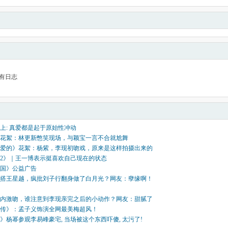
有日志
上: 真爱都是起于原始性冲动
花絮：林更新憋笑现场，与颖宝一言不合就尬舞
爱的》花絮：杨紫，李现初吻戏，原来是这样拍摄出来的
2》｜王一博表示挺喜欢自己现在的状态
国》公益广告
搭王星越，疯批刘子行翻身做了白月光？网友：孽缘啊！
内激吻，谁注意到李现亲完之后的小动作？网友：甜腻了
传》：孟子义饰演全网最美梅超风！
》杨幂参观李易峰豪宅, 当场被这个东西吓傻, 太污了!